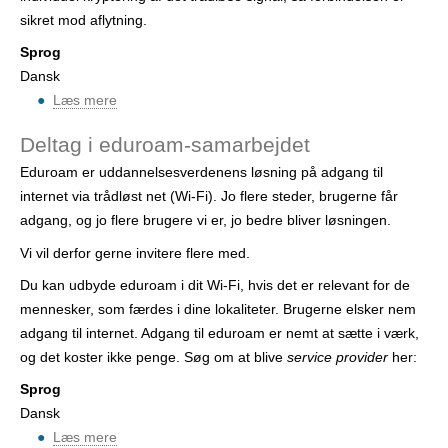
r
sikret mod aflytning.
Sprog
Dansk
Læs mere
o
m
Deltag i eduroam-samarbejdet
B
Eduroam er uddannelsesverdenens løsning på adgang til
l
internet via trådløst net (Wi-Fi). Jo flere steder, brugerne får
i
adgang, og jo flere brugere vi er, jo bedre bliver løsningen.
v
u
Vi vil derfor gerne invitere flere med.
d
Du kan udbyde eduroam i dit Wi-Fi, hvis det er relevant for de
b
mennesker, som færdes i dine lokaliteter. Brugerne elsker nem
y
adgang til internet. Adgang til eduroam er nemt at sætte i værk,
d
og det koster ikke penge. Søg om at blive
service provider
her:
e
r
Sprog
Dansk
Læs mere
o