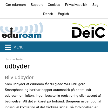
Jump to navigation
Om eduroam
Support
Cookies
Privatlivspolitik
Søg
Dansk
English
MENU
Hjem
›
udbyder
D
udbyder
u
Bliv udbyder
e
Som udbyder af eduroam får du glade Wi-Fi-brugere.
r
Smartphone og bærbar hopper automatisk på nettet, når
h
eduroam er i luften. Ingen besværlig registrering eller accept af
betingelser. Alt dét er klaret på forhånd. Brugeren nyder godt af
e
individuel kryptering af det trådløse signal, så forbindelsen er