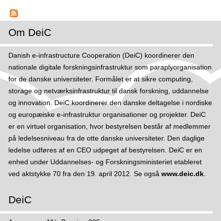
m
D
e
Om DeiC
l
t
Danish e-infrastructure Cooperation (DeiC) koordinerer den
a
nationale digitale forskningsinfrastruktur som paraplyorganisation
g
for de danske universiteter. Formålet er at sikre computing,
i
storage og netværksinfrastruktur til dansk forskning, uddannelse
e
og innovation. DeiC koordinerer den danske deltagelse i nordiske
d
og europæiske e-infrastruktur organisationer og projekter. DeiC
u
er en virtuel organisation, hvor bestyrelsen består af medlemmer
r
på ledelsesniveau fra de otte danske universiteter. Den daglige
o
ledelse udføres af en CEO udpeget af bestyrelsen. DeiC er en
a
enhed under Uddannelses- og Forskningsministeriet etableret
m
ved aktstykke 70 fra den 19. april 2012. Se også
www.deic.dk
.
-
s
DeiC
a
m