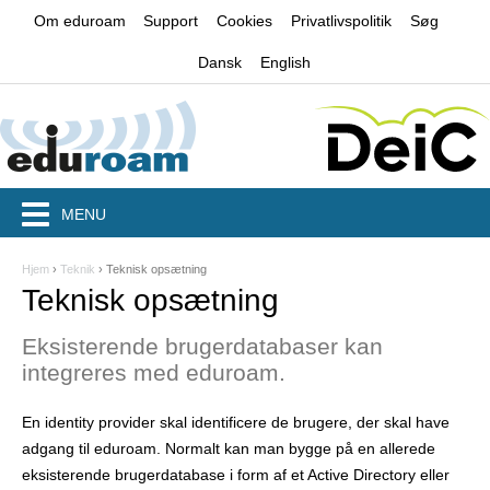
Jump to navigation
Om eduroam
Support
Cookies
Privatlivspolitik
Søg
Dansk
English
MENU
Hjem
›
Teknik
›
Teknisk opsætning
D
Teknisk opsætning
u
Eksisterende brugerdatabaser kan
e
integreres med eduroam.
r
En identity provider skal identificere de brugere, der skal have
h
adgang til eduroam. Normalt kan man bygge på en allerede
e
eksisterende brugerdatabase i form af et Active Directory eller