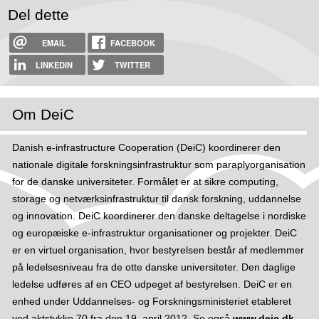
Del dette
EMAIL
FACEBOOK
LINKEDIN
TWITTER
Om DeiC
Danish e-infrastructure Cooperation (DeiC) koordinerer den
nationale digitale forskningsinfrastruktur som paraplyorganisation
for de danske universiteter. Formålet er at sikre computing,
storage og netværksinfrastruktur til dansk forskning, uddannelse
og innovation. DeiC koordinerer den danske deltagelse i nordiske
og europæiske e-infrastruktur organisationer og projekter. DeiC
er en virtuel organisation, hvor bestyrelsen består af medlemmer
på ledelsesniveau fra de otte danske universiteter. Den daglige
ledelse udføres af en CEO udpeget af bestyrelsen. DeiC er en
enhed under Uddannelses- og Forskningsministeriet etableret
ved aktstykke 70 fra den 19. april 2012. Se også
www.deic.dk
.