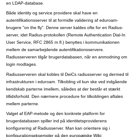
en LDAP-database.
r
Både identity og service providere skal have en
autentifikationsserver til at formidle validering af eduroam-
brugere "on the fly". Denne server kaldes ofte for en Radius-
server, idet Radius-protokollen (Remote Authentication Dial-In
User Service, RFC 2865 m.fl.) benyttes i kommunikationen
mellem de samarbejdende autentifikationsservere.
Radiusserveren tilgår brugerdatabasen, når en anmodning om
login modtages.
Radiusserveren skal kobles til DeiCs radiusserver og dermed til
infrastrukturen i eduroam. Tilkobling vil kun ske ved indgående
kendskab parterne imellem, således at der består et stærkt
tillidsforhold. Den nærmere procedure for tilkoblingen aftales
mellem parterne.
Valget af EAP-metode og den konkrete platform for
brugerdatabasen spiller ind på identitetsproviderens
konfigurering af Radiusserver. Man kan orientere sig i
konfigurationseksempler på den europæiske Wiki: