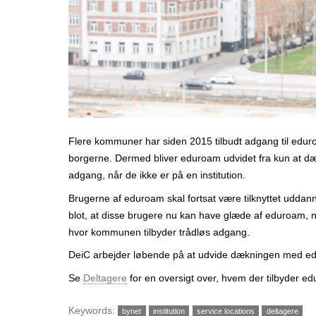
r
Flere kommuner har siden 2015 tilbudt adgang til eduroa
borgerne. Dermed bliver eduroam udvidet fra kun at dækk
adgang, når de ikke er på en institution.
Brugerne af eduroam skal fortsat være tilknyttet udda
blot, at disse brugere nu kan have glæde af eduroam, nå
hvor kommunen tilbyder trådløs adgang.
DeiC arbejder løbende på at udvide dækningen med e
Se
Deltagere
for en oversigt over, hvem der tilbyder e
Keywords:
bynet
institution
service locations
deltagere