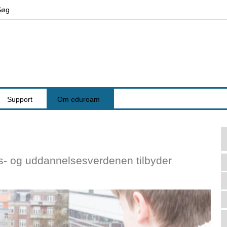
Jump to navigation
Søg
Support
Om eduroam
gs- og uddannelsesverdenen tilbyder