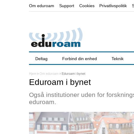
Om eduroam
Support
Cookies
Privatlivspolitik
Deltag
Forbind din enhed
Teknik
Hjem
›
Om eduroam
›
Eduroam i bynet
D
Eduroam i bynet
u
Også institutioner uden for forsknin
e
eduroam.
r
h
e