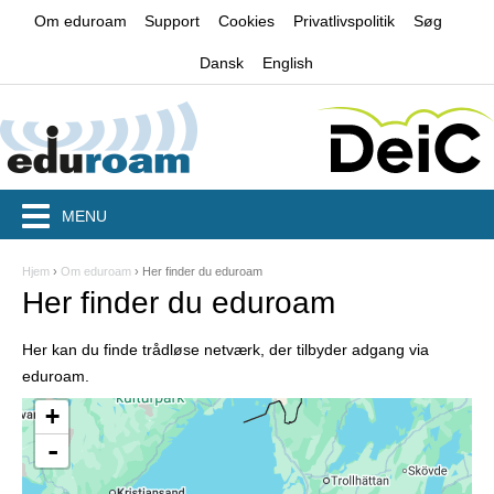
Jump to navigation
Om eduroam
Support
Cookies
Privatlivspolitik
Søg
Dansk
English
MENU
Hjem
›
Om eduroam
›
Her finder du eduroam
D
Her finder du eduroam
u
Her kan du finde trådløse netværk, der tilbyder adgang via
e
eduroam.
r
+
h
-
e