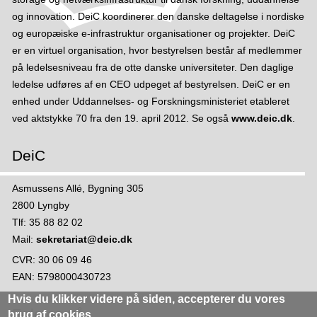
og innovation. DeiC koordinerer den danske deltagelse i nordiske
og europæiske e-infrastruktur organisationer og projekter. DeiC
er en virtuel organisation, hvor bestyrelsen består af medlemmer
på ledelsesniveau fra de otte danske universiteter. Den daglige
ledelse udføres af en CEO udpeget af bestyrelsen. DeiC er en
enhed under Uddannelses- og Forskningsministeriet etableret
ved aktstykke 70 fra den 19. april 2012. Se også
www.deic.dk
.
DeiC
Asmussens Allé, Bygning 305
2800 Lyngby
Tlf: 35 88 82 02
Mail:
sekretariat@deic.dk
CVR: 30 06 09 46
EAN: 5798000430723
Hvis du klikker videre på siden,
accepterer du vores
Følg os på
brug af cookies
.