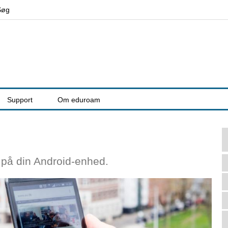
Jump to navigation
Søg
Support
Om eduroam
m på din Android-enhed.