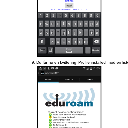
Du får nu en kvittering ’Profile installed’ med en li