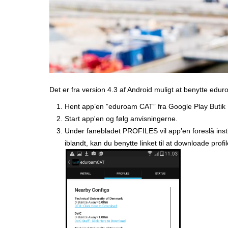
r
Det er fra version 4.3 af Android muligt at benytte edu
Hent app’en ”eduroam CAT” fra Google Play Butik
Start app'en og følg anvisningerne.
Under fanebladet PROFILES vil app’en foreslå instit
iblandt, kan du benytte linket til at downloade profi