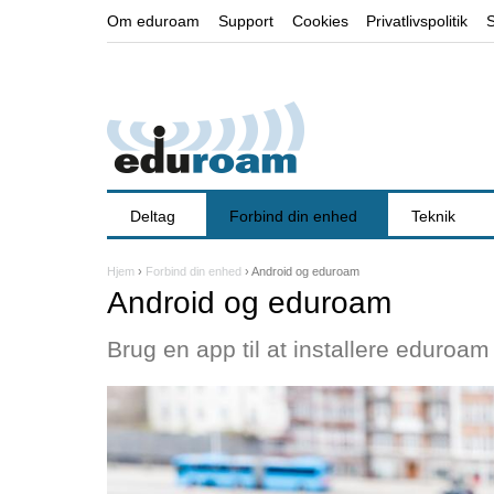
Om eduroam
Support
Cookies
Privatlivspolitik
Deltag
Forbind din enhed
Teknik
Hjem
›
Forbind din enhed
›
Android og eduroam
D
Android og eduroam
u
Brug en app til at installere eduroa
e
r
h
e